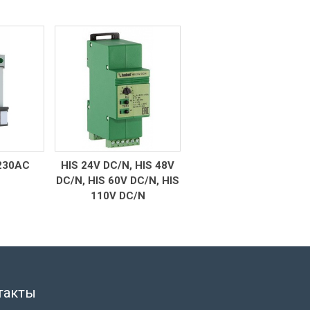
ГИР 1.2/100М PoE+
/N, HIS 48V
ГИР1 ТВР
0V DC/N, HIS
 DC/N
такты