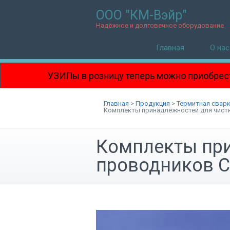
ООО "КМ-Вэйр"
Надёжное и долговечное оборудование
Главная
О нас
УЗИПы в розницу теперь можно приобрести и в ОМА 
Главная
>
Продукция
>
Термитная сварк
Комплекты принадлежностей для чис
Комплекты при
проводников 