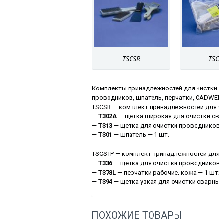
TSCSR
TSC
Комплекты принадлежностей для чистки 
проводников, шпатель, перчатки, CADWE
TSCSR — комплект принадлежностей для 
—
T302A
— щетка широкая для очистки св
—
T313
— щетка для очистки проводников
—
Т301
— шпатель — 1 шт.
TSCSTP — комплект принадлежностей для
—
Т336
— щетка для очистки проводников
—
T378L
— перчатки рабочие, кожа — 1 шт
—
T394
— щетка узкая для очистки сварны
ПОХОЖИЕ ТОВАРЫ