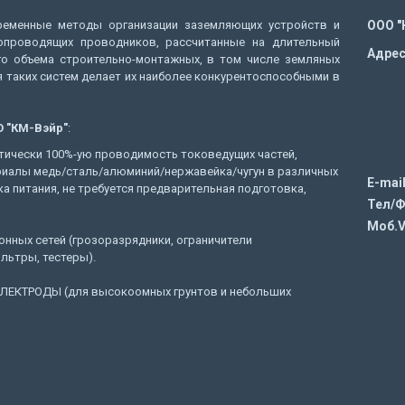
еменные методы организации заземляющих устройств и
ООО "
опроводящих проводников, рассчитанные на длительный
Адрес
о объема строительно-монтажных, в том числе земляных
 таких систем делает их наиболее конкурентоспособными в
 "КМ-Вэйр"
:
тически 100%-ую проводимость токоведущих частей,
риалы медь/сталь/алюминий/нержавейка/чугун в различных
E-mail
ка питания, не требуется предварительная подготовка,
Тел/Ф
Моб.V
нных сетей (грозоразрядники, ограничители
льтры, тестеры).
ЕКТРОДЫ (для высокоомных грунтов и небольших