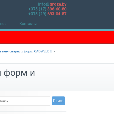
info@
groza.by
+375 (17)
396-60-80
+375 (29)
693-04-87
зное
Контакты
ивания сварных форм, CADWELD®
>
и форм и