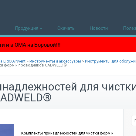
Продукция
Скачать
Новости
Поле
на Боровой!!!
а ERICO/Nvent
>
Инструменты и аксессуары
>
Инструменты для обслуж
тки форм и проводников CADWELD®
надлежностей для чистк
CADWELD®
Комплекты принадлежностей для чистки форм и