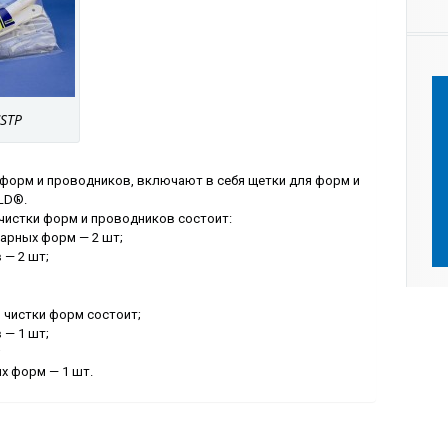
STP
форм и проводников, включают в себя щетки для форм и
LD®.
чистки форм и проводников состоит:
арных форм — 2 шт;
 — 2 шт;
 чистки форм состоит;
 — 1 шт;
;
х форм — 1 шт.