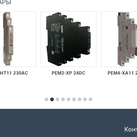
АРЫ
РЕМ2-ХР 24DC
РЕМ4-ХА11 230АC
HIS 24V DC
DC/N, HIS 6
110V
Кон