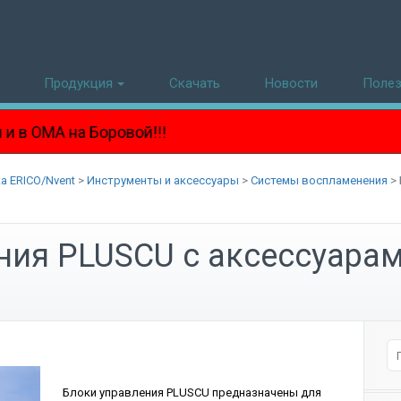
Продукция
Скачать
Новости
Поле
 Боровой!!!
а ERICO/Nvent
>
Инструменты и аксессуары
>
Системы воспламенения
>
ния PLUSCU с аксессуар
Блоки управления PLUSCU предназначены для