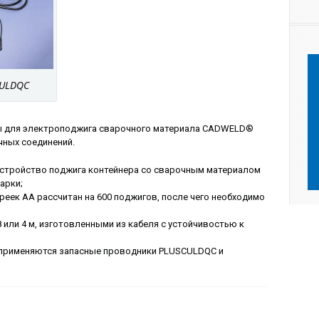
ULDQC
ы для электроподжига сварочного материала CADWELD®
чных соединений.
 устройство поджига контейнера со сварочным материалом
арки;
ареек АА рассчитан на 600 поджигов, после чего необходимо
 или 4 м, изготовленными из кабеля с устойчивостью к
 применяются запасные проводники PLUSCULDQC и