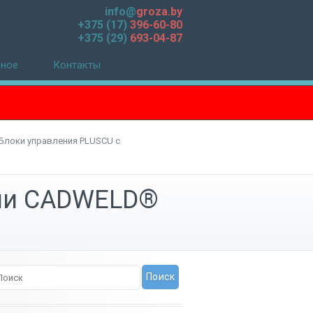
info@
groza.by
+375 (17)
396-60-80
+375 (29)
693-04-87
зное
Контакты
Блоки управления PLUSCU с
ами CADWELD®