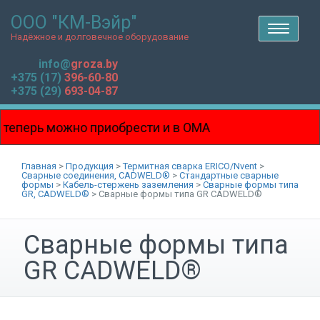
ООО "КМ-Вэйр"
T
o
Надёжное и долговечное оборудование
g
g
l
info@
groza.by
e
n
+375 (17)
396-60-80
a
v
+375 (29)
693-04-87
i
g
a
t
i
еперь можно приобрести и в ОМА
o
n
на Боровой!!!
Главная
>
Продукция
>
Термитная сварка ERICO/Nvent
>
Сварные соединения, CADWELD®
>
Стандартные сварные
формы
>
Кабель-стержень заземления
>
Сварные формы типа
GR, CADWELD®
>
Сварные формы типа GR CADWELD®
Сварные формы типа
GR CADWELD®