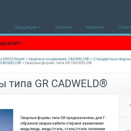
Продукция
Скачать
Новости
Поле
!
а ERICO/Nvent
>
Сварные соединения, CADWELD®
>
Стандартные сварн
, CADWELD®
>
Сварные формы типа GR CADWELD®
ы типа GR CADWELD®
Сварные формы типа GR предназначены для Г-
образной сварки кабеля-стержня заземления
медь/медь, медь/сталь, сталь/сталь сечением