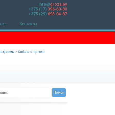
info@
groza.by
+375 (17)
396-60-80
+375 (29)
693-04-87
зное
Контакты
ые формы
>
Кабель-стержень