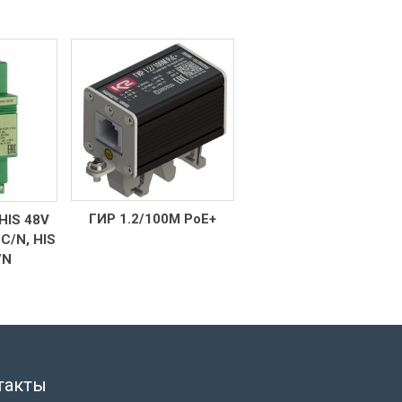
ГИР 1.2/100М PoE+
 HIS 48V
ГИР1 ТВР
DC/N, HIS
/N
такты