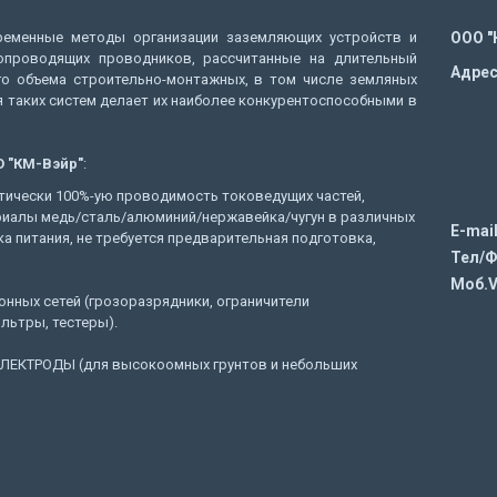
еменные методы организации заземляющих устройств и
ООО "
опроводящих проводников, рассчитанные на длительный
Адрес
о объема строительно-монтажных, в том числе земляных
 таких систем делает их наиболее конкурентоспособными в
 "КМ-Вэйр"
:
тически 100%-ую проводимость токоведущих частей,
риалы медь/сталь/алюминий/нержавейка/чугун в различных
E-mail
ка питания, не требуется предварительная подготовка,
Тел/Ф
Моб.V
нных сетей (грозоразрядники, ограничители
льтры, тестеры).
ЕКТРОДЫ (для высокоомных грунтов и небольших