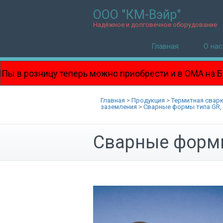
ООО "КМ-Вэйр"
Надёжное и долговечное оборудование
Главная
О нас
ницу теперь можно приобрести и в ОМА на Боровой!!
Главная
>
Продукция
>
Термитная сварк
заземления
>
Сварные формы типа GR
Сварные форм