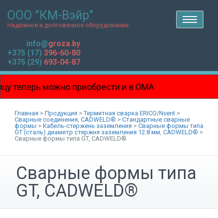
ООО "КМ-Вэйр"
T
o
Надёжное и долговечное оборудование
g
g
l
info@
groza.by
e
n
+375 (17)
396-60-80
a
v
+375 (29)
693-04-87
i
g
a
t
i
у теперь можно приобрести и в ОМА
o
n
на Боровой!!!
Главная
>
Продукция
>
Термитная сварка ERICO/Nvent
>
Сварные соединения, CADWELD®
>
Стандартные сварные
формы
>
Кабель-стержень заземления
>
Сварные формы типа
GT (сталь) диаметр стержня заземления 12.8 мм, CADWELD®
>
Сварные формы типа GT, CADWELD®
Сварные формы типа
GT, CADWELD®