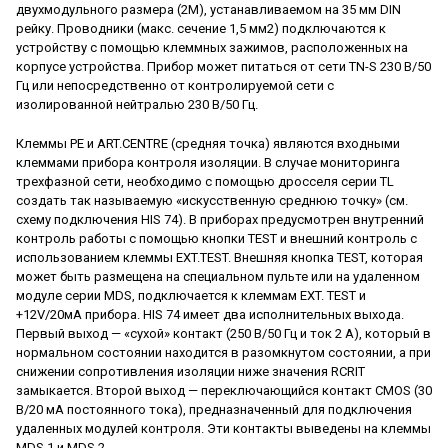
двухмодульного размера (2M), устанавливаемом на 35 мм DIN
рейку. Проводники (макс. сечение 1,5 мм2) подключаются к
устройству с помощью клеммных зажимов, расположенных на
корпусе устройства. Прибор может питаться от сети TN-S 230 В/50
Гц или непосредственно от контролируемой сети с
изолированной нейтралью 230 В/50 Гц.
Клеммы PE и ART.CENTRE (средняя точка) являются входными
клеммами прибора контроля изоляции. В случае мониторинга
трехфазной сети, необходимо с помощью дросселя серии TL
создать так называемую «искусственную среднюю точку» (см.
схему подключения HIS 74). В приборах предусмотрен внутренний
контроль работы с помощью кнопки TEST и внешний контроль с
использованием клеммы EXT.TEST. Внешняя кнопка TEST, которая
может быть размещена на специальном пульте или на удаленном
модуле серии MDS, подключается к клеммам EXT. TEST и
+12V/20мA прибора. HIS 74 имеет два исполнительных выхода.
Первый выход — «сухой» контакт (250 В/50 Гц и ток 2 А), который в
нормальном состоянии находится в разомкнутом состоянии, а при
снижении сопротивления изоляции ниже значения RCRIT
замыкается. Второй выход — переключающийся контакт CMOS (30
В/20 мА постоянного тока), предназначенный для подключения
удаленных модулей контроля. Эти контакты выведены на клеммы
MDS 1 и MDS 2.