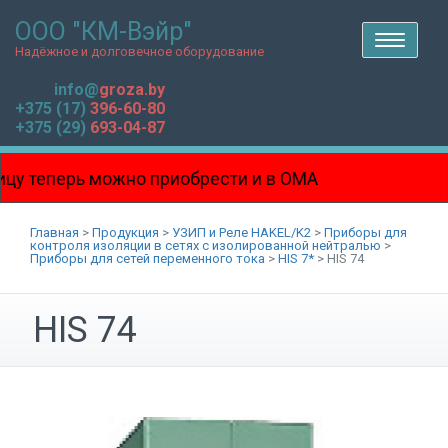
ООО "КМ-Вэйр"
T
o
Надёжное и долговечное оборудование
g
g
l
info@
groza.by
e
n
+375 (17)
396-60-80
a
v
+375 (29)
693-04-87
i
g
a
t
i
 теперь можно приобрести и в ОМА
o
n
на Боровой!!!
Главная
>
Продукция
>
УЗИП и Реле HAKEL/K2
>
Приборы для
контроля изоляции в сетях с изолированной нейтралью
>
Приборы для сетей переменного тока
>
HIS 7*
>
HIS 74
HIS 74