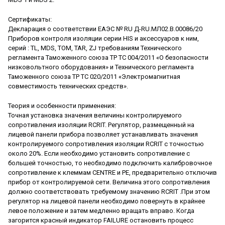
Сертификаты:
Декларация о соответствии ЕАЭС № RU Д-RU.МЛ02.В.00086/20
Приборов контроля изоляции серии HIS и аксессуаров к ним,
серий : TL, MDS, TOM, TAR, ZJ требованиям Технического
регламента Таможенного союза ТР ТС 004/2011 «О безопасности
низковольтного оборудования» и Технического регламента
Таможенного союза ТР ТС 020/2011 «Электромагнитная
совместимость технических средств».
Теория и особенности применения:
Точная установка значения величины контролируемого
сопротивления изоляции RCRIT. Регулятор, размещенный на
лицевой панели прибора позволяет устанавливать значения
контролируемого сопротивления изоляции RCRIT с точностью
около 20%. Если необходимо установить сопротивление с
большей точностью, то необходимо подключить калибровочное
сопротивление к клеммам CENTRE и PE, предварительно отключив
прибор от контролируемой сети. Величина этого сопротивления
должно соответствовать требуемому значению RCRIT .При этом
регулятор на лицевой панели необходимо повернуть в крайнее
левое положение и затем медленно вращать вправо. Когда
загорится красный индикатор FAILURE остановить процесс