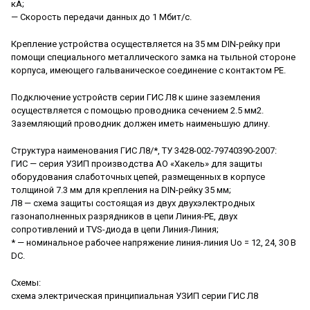
кА;
— Скорость передачи данных до 1 Мбит/с.
Крепление устройства осуществляется на 35 мм DIN-рейку при
помощи специального металлического замка на тыльной стороне
корпуса, имеющего гальваническое соединение с контактом РЕ.
Подключение устройств серии ГИС Л8 к шине заземления
осуществляется с помощью проводника сечением 2.5 мм2.
Заземляющий проводник должен иметь наименьшую длину.
Структура наименования ГИС Л8/*, ТУ 3428-002-79740390-2007:
ГИС — серия УЗИП производства АО «Хакель» для защиты
оборудования слаботочных цепей, размещенных в корпусе
толщиной 7.3 мм для крепления на DIN-рейку 35 мм;
Л8 — схема защиты состоящая из двух двухэлектродных
газонаполненных разрядников в цепи Линия-РЕ, двух
сопротивлений и TVS-диода в цепи Линия-Линия;
* — номинальное рабочее напряжение линия-линия Uo = 12, 24, 30 В
DC.
Схемы:
схема электрическая принципиальная УЗИП серии ГИС Л8