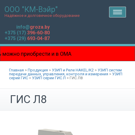
ООО "КМ-Вэйр"
T
o
Надёжное и долговечное оборудование
g
g
l
info@
groza.by
e
n
+375 (17)
396-60-80
a
v
+375 (29)
693-04-87
i
g
a
t
i
 можно приобрести и в ОМА
o
n
ровой!!!
Главная
>
Продукция
>
УЗИП и Реле HAKEL/K2
>
УЗИП систем
передачи данных, управления, контроля и измерения
>
УЗИП
серий ГИC
>
УЗИП серии ГИС Л
>
ГИС Л8
ГИС Л8