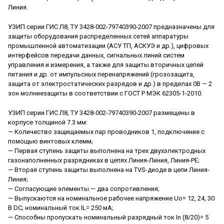
Линия.
УЗИП серии ГИС Л8, ТУ 3428-002-79740390-2007 предназначены для
защиты оборудования распределенных сетей аппаратуры
промышленной автоматизации (АСУ ТП, АСКУЭ и др.), цифровых
интерфейсов передачи данных, сигнальных линий систем
управления и измерения, а также для защиты вторичных цепей
питания и др. от импульсных перенапряжений (грозозащита,
защита от электростатических разрядов и др.) в пределах 0B — 2
зон молниезащиты в соответствии с ГОСТ Р МЭК 62305-1-2010.
УЗИП серии ГИС Л8, ТУ 3428-002-79740390-2007 размещены в
корпусе толщиной 7.3 мм:
— Количество защищаемых пар проводников 1, подключение с
помощью винтовых клемм;
— Первая ступень защиты выполнена на трех двухэлектродных
газонаполненных разрядниках в цепях Линия-Линия, Линия-РЕ;
— Вторая ступень защиты выполнена на TVS-диоде в цепи Линия-
Линия;
— Согласующие элементы — два сопротивления;
— Выпускаются на номинальное рабочее напряжение Uo= 12, 24, 30
B DC; номинальный ток IL= 250 мА;
— Способны пропускать номинальный разрядный ток In (8/20)= 5