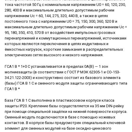
тока частотой 50 Гц с номинальным напряжением U0 = 60, 120, 230,
280, 400 В и максимальным длительно допустимым рабочим
напряжением Uc = 60, 144, 275, 320, 440 В, а также в цепях
постоянного тока с напряжением U0 = 75, 150, 300, 360, 520 В и
максимальным длительно допустимым рабочим напряжением Uc =
95, 180, 350, 410, 570 В от воздействия импульсных грозовых
перенапряжений и коммутационных перенапряжений, источниками
которых являются переключения в цепях индуктивных и
ёмкостных нагрузок, короткие замыкания в распределительных
электрических сетях высокого и низкого напряжения.
ГСА1 В * 1+0 C устанавливается в пределах 0А(В) — 1 зон
молниезащиты (в соответствии с ГОСТ Р МЭК 62305-1 и CO-153-
34.21.122-2003) и конструктивно состоит из базового элемента
(базы) ГСА В 1 C и сменного модуля защиты ограничивающего типа
ГСА1 В *
База ГСА В 1 С выполнена в пластмассовом корпусе класса
защиты IP20. Крепление базы осуществляется на 35 мм DIN-рейку
при помощи специальной защёлки на нижней поверхности корпуса.
Сменный модуль подключаются в базе с помощью ножевых
контактов. В корпусе базы предусмотрен специальный ключевой
элемент для сменных модулей на базе оксидно-цинкового