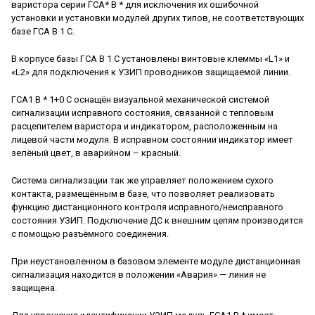
варистора серии ГСА* В * для исключения их ошибочной
установки и установки модулей других типов, не соответствующих
базе ГСА В 1 С.
В корпусе базы ГСА В 1 С установлены винтовые клеммы «L1» и
«L2» для подключения к УЗИП проводников защищаемой линии.
ГСА1 В * 1+0 C оснащён визуальной механической системой
сигнализации исправного состояния, связанной с тепловым
расцепителем варистора и индикатором, расположенным на
лицевой части модуля. В исправном состоянии индикатор имеет
зелёный цвет, в аварийном – красный.
Система сигнализации так же управляет положением сухого
контакта, размещённым в базе, что позволяет реализовать
функцию дистанционного контроля исправного/неисправного
состояния УЗИП. Подключение ДС к внешним цепям производится
с помощью разъёмного соединения.
При неустановленном в базовом элементе модуле дистанционная
сигнализация находится в положении «Авария» — линия не
защищена.