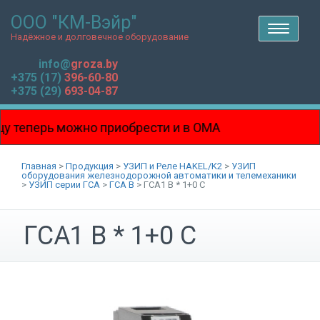
ООО "КМ-Вэйр"
T
o
Надёжное и долговечное оборудование
g
g
l
info@
groza.by
e
n
+375 (17)
396-60-80
a
v
+375 (29)
693-04-87
i
g
a
t
i
теперь можно приобрести и в ОМА
o
n
на Боровой!!!
Главная
>
Продукция
>
УЗИП и Реле HAKEL/K2
>
УЗИП
оборудования железнодорожной автоматики и телемеханики
>
УЗИП серии ГСА
>
ГСА В
>
ГСА1 В * 1+0 С
ГСА1 В * 1+0 С