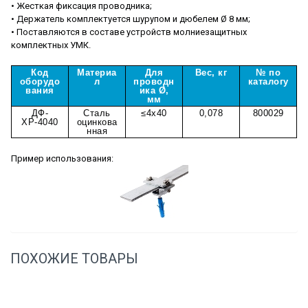
• Жесткая фиксация проводника;
• Держатель комплектуется шурупом и дюбелем Ø 8 мм;
• Поставляются в составе устройств молниезащитных
комплектных УМК.
Код
Материа
Для
Вес, кг
№ по
оборудо
л
проводн
каталогу
вания
ика Ø,
мм
ДФ-
Сталь
≤
4
х
40
0,078
800029
ХР-4040
оцинкова
нная
Пример использования:
ПОХОЖИЕ ТОВАРЫ