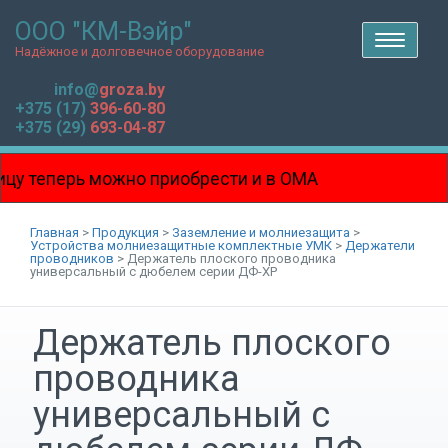
ООО "КМ-Вэйр"
T
o
Надёжное и долговечное оборудование
g
g
l
info@
groza.by
e
n
+375 (17)
396-60-80
a
v
+375 (29)
693-04-87
i
g
a
t
i
у теперь можно приобрести и в ОМА
o
n
на Боровой!!!
Главная
>
Продукция
>
Заземление и молниезащита
>
Устройства молниезащитные комплектные УМК
>
Держатели
проводников
>
Держатель плоского проводника
универсальный с дюбелем серии ДФ-ХР
Держатель плоского
проводника
универсальный с